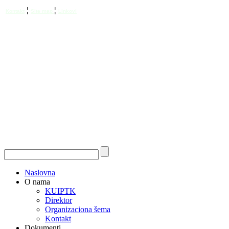
¦
¦
Kontakt
Site map
Linkovi
Naslovna
O nama
KUIPTK
Direktor
Organizaciona šema
Kontakt
Dokumenti