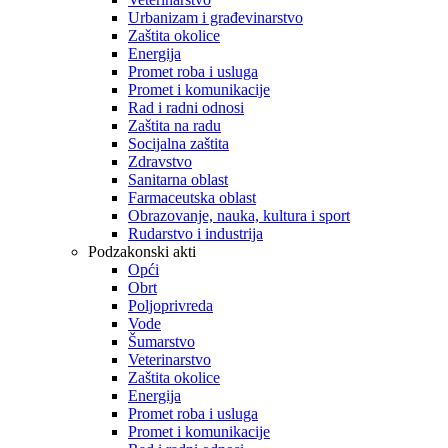
Urbanizam i građevinarstvo
Zaštita okolice
Energija
Promet roba i usluga
Promet i komunikacije
Rad i radni odnosi
Zaštita na radu
Socijalna zaštita
Zdravstvo
Sanitarna oblast
Farmaceutska oblast
Obrazovanje, nauka, kultura i sport
Rudarstvo i industrija
Podzakonski akti
Opći
Obrt
Poljoprivreda
Vode
Šumarstvo
Veterinarstvo
Zaštita okolice
Energija
Promet roba i usluga
Promet i komunikacije