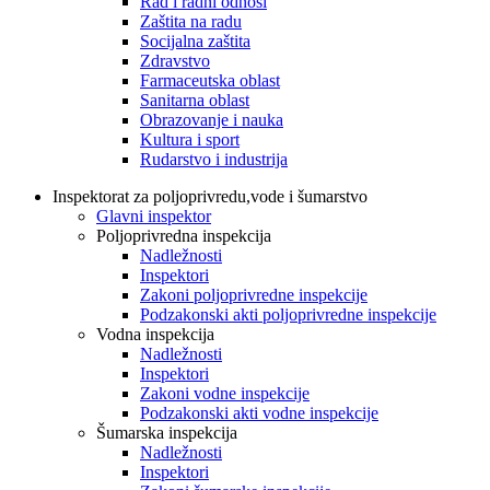
Rad i radni odnosi
Zaštita na radu
Socijalna zaštita
Zdravstvo
Farmaceutska oblast
Sanitarna oblast
Obrazovanje i nauka
Kultura i sport
Rudarstvo i industrija
Inspektorat za poljoprivredu,vode i šumarstvo
Glavni inspektor
Poljoprivredna inspekcija
Nadležnosti
Inspektori
Zakoni poljoprivredne inspekcije
Podzakonski akti poljoprivredne inspekcije
Vodna inspekcija
Nadležnosti
Inspektori
Zakoni vodne inspekcije
Podzakonski akti vodne inspekcije
Šumarska inspekcija
Nadležnosti
Inspektori