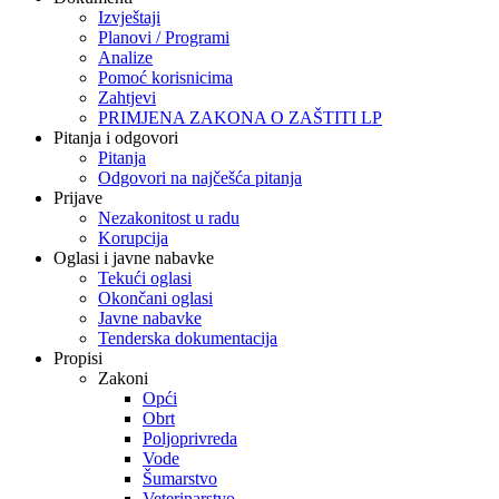
Izvještaji
Planovi / Programi
Analize
Pomoć korisnicima
Zahtjevi
PRIMJENA ZAKONA O ZAŠTITI LP
Pitanja i odgovori
Pitanja
Odgovori na najčešća pitanja
Prijave
Nezakonitost u radu
Korupcija
Oglasi i javne nabavke
Tekući oglasi
Okončani oglasi
Javne nabavke
Tenderska dokumentacija
Propisi
Zakoni
Opći
Obrt
Poljoprivreda
Vode
Šumarstvo
Veterinarstvo