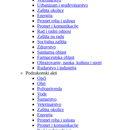
Urbanizam i građevinarstvo
Zaštita okolice
Energija
Promet roba i usluga
Promet i komunikacije
Rad i radni odnosi
Zaštita na radu
Socijalna zaštita
Zdravstvo
Sanitarna oblast
Farmaceutska oblast
Obrazovanje, nauka, kultura i sport
Rudarstvo i industrija
Podzakonski akti
Opći
Obrt
Poljoprivreda
Vode
Šumarstvo
Veterinarstvo
Zaštita okolice
Energija
Promet roba i usluga
Promet i komunikacije