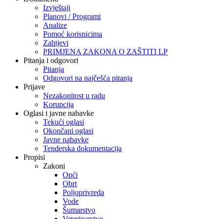
Izvještaji
Planovi / Programi
Analize
Pomoć korisnicima
Zahtjevi
PRIMJENA ZAKONA O ZAŠTITI LP
Pitanja i odgovori
Pitanja
Odgovori na najčešća pitanja
Prijave
Nezakonitost u radu
Korupcija
Oglasi i javne nabavke
Tekući oglasi
Okončani oglasi
Javne nabavke
Tenderska dokumentacija
Propisi
Zakoni
Opći
Obrt
Poljoprivreda
Vode
Šumarstvo
Veterinarstvo