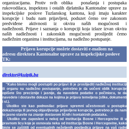
organizacijama.
Protiv svih oblika ponašanja i postupaka
rukovodilaca, inspektora i ostalih djelatnika Kantonalne uprave za
inspekcijske poslove Tuzlanskog kantona, koji imaju karakter
korupcije i budu nam prijavljeni, poduzet ćemo sve zakonom
predviđene aktivnosti iz okvira naših mogućnosti i
nadležnosti.
Prijave i saznanja o korupciji koja izlaze izvan okvira
naših nadležnosti i zakonskih mogućnosti proslijedit ćemo
nadležnim organima i institucijama, na nadležno postupanje.
Prijavu korupcije možete dostaviti e-mailom na
adresu direktora
Kantonalne uprave za inspekcijske poslove
TK:
direktor@kuiptk.ba
''Kako bismo mogli postupiti po prijavi ili je proslijediti nadležnoj instituciji
ili organu na nadležno postupanje, potrebno je da uočeni oblik korupcije
opišete što preciznije i jasnije, da navedete podatke o počiniocu, te da
navedete i dostavite dokaze na kojima je prijava temeljena (slike, dokumenti
i sl.).
Ukoliko ste kao podnosilac prijave spremni učestvovati u postupku
dokazivanja ili javnog objavljivanja prijavljene korupcije, potrebno je da nam
to jasno stavite na znanje dostavom ličnih i kontaktnih podataka.
Ukoliko ste zaposleni u nekoj od institucija Bosne i Hercegovine ili u
pravnom licu koje je osnovala neka od institucija Bosne i Hercegovine, kako
biste se zaštitili od eventualnih neželjenih posljedica prijave na vaš radni