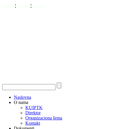
¦
¦
Kontakt
Site map
Linkovi
Naslovna
O nama
KUIPTK
Direktor
Organizaciona šema
Kontakt
Dokumenti