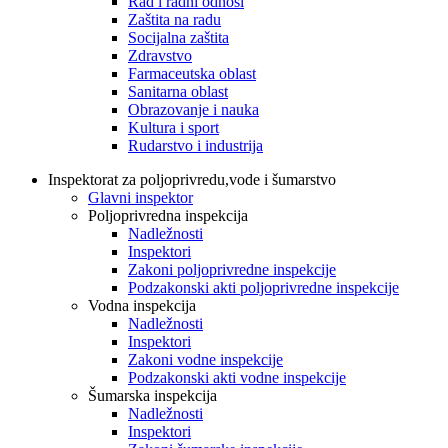
Rad i radni odnosi
Zaštita na radu
Socijalna zaštita
Zdravstvo
Farmaceutska oblast
Sanitarna oblast
Obrazovanje i nauka
Kultura i sport
Rudarstvo i industrija
Inspektorat za poljoprivredu,vode i šumarstvo
Glavni inspektor
Poljoprivredna inspekcija
Nadležnosti
Inspektori
Zakoni poljoprivredne inspekcije
Podzakonski akti poljoprivredne inspekcije
Vodna inspekcija
Nadležnosti
Inspektori
Zakoni vodne inspekcije
Podzakonski akti vodne inspekcije
Šumarska inspekcija
Nadležnosti
Inspektori