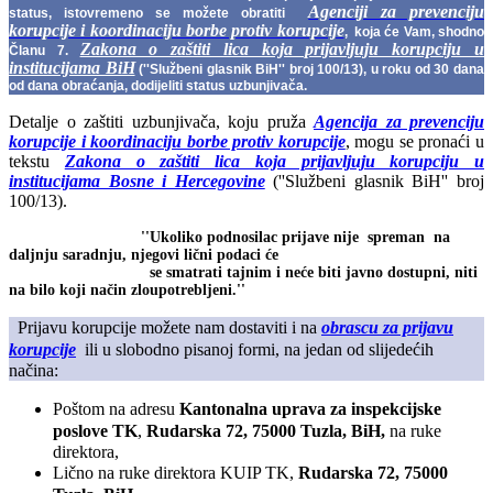
Agenciji za prevenciju
status, istovremeno se možete obratiti
korupcije i koordinaciju borbe protiv korupcije
, koja će Vam, shodno
Zakona o zaštiti lica koja prijavljuju korupciju u
Članu 7.
institucijama BiH
(''Službeni glasnik BiH'' broj 100/13), u roku od 30 dana
od dana obraćanja, dodijeliti status uzbunjivača.
Detalje o zaštiti uzbunjivača, koju pruža
Agencija za prevenciju
korupcije i koordinaciju borbe protiv korupcije
, mogu se pronaći u
tekstu
Zakona o zaštiti lica koja prijavljuju korupciju u
institucijama Bosne i Hercegovine
(''Službeni glasnik BiH'' broj
100/13).
''Ukoliko podnosilac prijave nije spreman na
daljnju saradnju, njegovi lični podaci
će
se
smatrati tajnim
i neće biti javno dostupni, niti
na bilo koji način zloupotrebljeni.''
Prijavu korupcije možete nam dostaviti i na
obrascu za prijavu
korupcije
ili u slobodno pisanoj formi, na jedan od slijedećih
načina:
Poštom na adresu
Kantonalna uprava za inspekcijske
poslove TK
,
Rudarska 72, 75000 Tuzla, BiH,
na ruke
direktora,
Lično na ruke direktora KUIP TK,
Rudarska 72, 75000