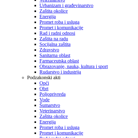
Urbanizam i građevinarstvo
Zaštita okolice
Energija
Promet roba i usluga
Promet i komunikacije
Rad i radni odnosi
Zaštita na radu
Socijalna zaštita
Zdravstvo
Sanitarna oblast
Farmaceutska oblast
Obrazovanje, nauka, kultura i sport
Rudarstvo i industrija
Podzakonski akti
Opći
Obrt
Poljoprivreda
Vode
Šumarstvo
Veterinarstvo
Zaštita okolice
Energija
Promet roba i usluga
Promet i komunikacije