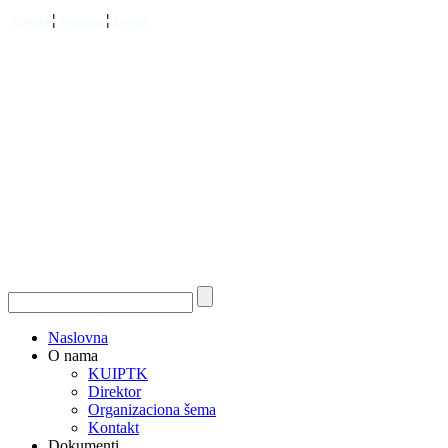
¦
¦
Kontakt
Site map
Linkovi
Naslovna
O nama
KUIPTK
Direktor
Organizaciona šema
Kontakt
Dokumenti