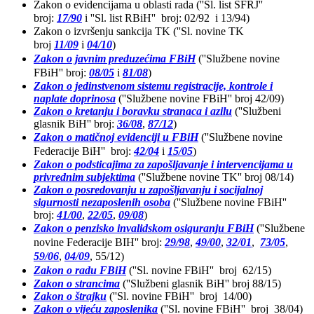
Zakon o evidencijama u oblasti rada (''Sl. list SFRJ''
broj:
17/90
i ''Sl. list RBiH'' broj: 02/92 i 13/94)
Zakon o izvršenju sankcija TK (''Sl. novine TK
broj
11/09
i
04/10
)
Zakon o javnim preduzećima FBiH
(''Službene novine
FBiH'' broj:
08/05
i
81/08
)
Zakon o jedinstvenom sistemu registracije, kontrole i
naplate doprinosa
(''Službene novine FBiH'' broj 42/09)
Zakon o kretanju i boravku stranaca i azilu
(''Službeni
glasnik BiH'' broj:
36/08
,
87/12
)
Zakon o matičnoj evidenciji u FBiH
(''Službene novine
Federacije BiH'' broj:
42/04
i
15/05
)
Zakon o podsticajima za zapošljavanje i intervencijama u
privrednim subjektima
(''Službene novine TK'' broj 08/14)
Zakon o posredovanju u zapošljavanju i socijalnoj
sigurnosti nezaposlenih osoba
(''Službene novine FBiH''
broj:
41/00
,
22/05
,
09/08
)
Zakon o penzisko invalidskom osiguranju FBiH
(''Službene
novine Federacije BIH'' broj:
29/98
,
49/00
,
32/01
,
73/05
,
59/06
,
04/09
, 55/12
)
Zakon o radu FBiH
(''Sl. novine FBiH'' broj 62/15
)
Zakon o strancima
(''Službeni glasnik BiH'' broj 88/15)
Zakon o štrajku
(''Sl. novine FBiH'' broj 14/00)
Zakon o vijeću zaposlenika
(''Sl. novine FBiH'' broj 38/04)