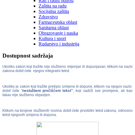
Rad i radni odnosi
Zaštita na radu
Socijalna zaštita
Zdravstvo
Farmaceutska oblast
Sanitarna oblast
Obrazovanje i nauka
Kultura i sport
Rudarstvo i industrija
Dostupnost sadržaja
Ukoliko zakon koji tražite nije službeno mijenjan ili dopunjavan, klikom na naziv
zakona dobit ćete njegov integralni tekst.
Ukoliko je zakon koji tražite pretrpio izmjene ili dopune, klikom na njegov naziv
dobit ćete ''
neslužbeni prečišćeni tekst''
, koji sadrži sve promjene, ali kao
takav nije službeno objavljen.
Klikom na brojeve službenih novina dobit ćete prvobitni tekst zakona, odnosno
tekst njegovih izmjena ili dopuna.