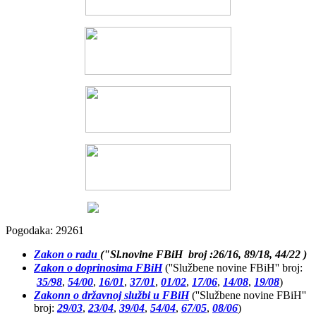
Pogodaka: 29261
Zakon o radu
("Sl.novine FBiH broj :26/16, 89/18, 44/22 )
Zakon o doprinosima FBiH
(''Službene novine FBiH'' broj:
35/98
,
54/00
,
16/01
,
37/01
,
01/02
,
17/06
,
14/08
,
19/08
)
Zakonn o državnoj službi u FBiH
(''Službene novine FBiH''
broj:
29/03
,
23/04
,
39/04
,
54/04
,
67/05
,
08/06
)