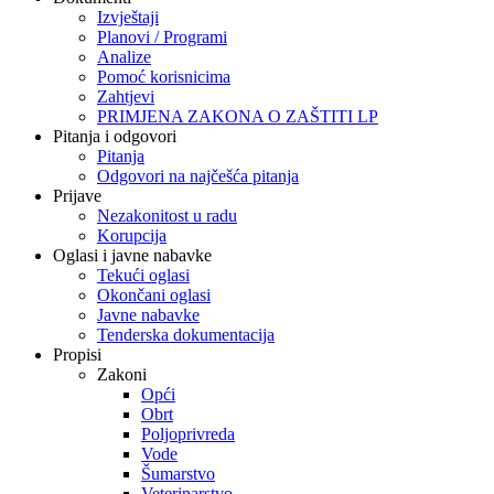
Izvještaji
Planovi / Programi
Analize
Pomoć korisnicima
Zahtjevi
PRIMJENA ZAKONA O ZAŠTITI LP
Pitanja i odgovori
Pitanja
Odgovori na najčešća pitanja
Prijave
Nezakonitost u radu
Korupcija
Oglasi i javne nabavke
Tekući oglasi
Okončani oglasi
Javne nabavke
Tenderska dokumentacija
Propisi
Zakoni
Opći
Obrt
Poljoprivreda
Vode
Šumarstvo
Veterinarstvo