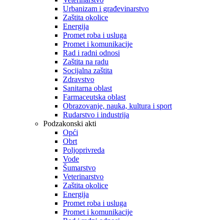
Urbanizam i građevinarstvo
Zaštita okolice
Energija
Promet roba i usluga
Promet i komunikacije
Rad i radni odnosi
Zaštita na radu
Socijalna zaštita
Zdravstvo
Sanitarna oblast
Farmaceutska oblast
Obrazovanje, nauka, kultura i sport
Rudarstvo i industrija
Podzakonski akti
Opći
Obrt
Poljoprivreda
Vode
Šumarstvo
Veterinarstvo
Zaštita okolice
Energija
Promet roba i usluga
Promet i komunikacije