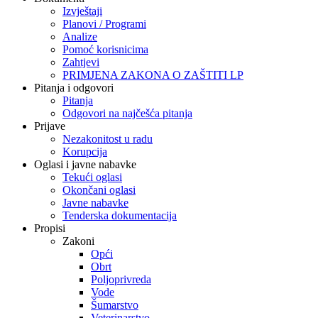
Izvještaji
Planovi / Programi
Analize
Pomoć korisnicima
Zahtjevi
PRIMJENA ZAKONA O ZAŠTITI LP
Pitanja i odgovori
Pitanja
Odgovori na najčešća pitanja
Prijave
Nezakonitost u radu
Korupcija
Oglasi i javne nabavke
Tekući oglasi
Okončani oglasi
Javne nabavke
Tenderska dokumentacija
Propisi
Zakoni
Opći
Obrt
Poljoprivreda
Vode
Šumarstvo
Veterinarstvo