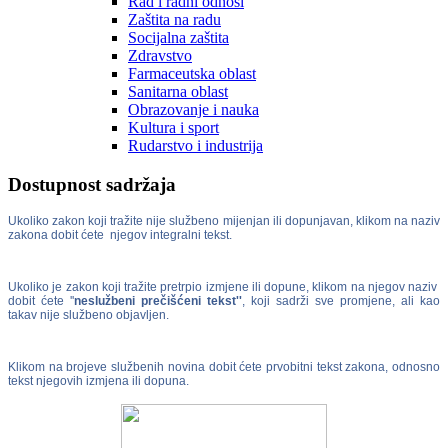
Rad i radni odnosi
Zaštita na radu
Socijalna zaštita
Zdravstvo
Farmaceutska oblast
Sanitarna oblast
Obrazovanje i nauka
Kultura i sport
Rudarstvo i industrija
Dostupnost sadržaja
Ukoliko zakon koji tražite nije službeno mijenjan ili dopunjavan, klikom na naziv
zakona dobit ćete njegov integralni tekst.
Ukoliko je zakon koji tražite pretrpio izmjene ili dopune, klikom na njegov naziv
dobit ćete ''
neslužbeni prečišćeni tekst''
, koji sadrži sve promjene, ali kao
takav nije službeno objavljen.
Klikom na brojeve službenih novina dobit ćete prvobitni tekst zakona, odnosno
tekst njegovih izmjena ili dopuna.