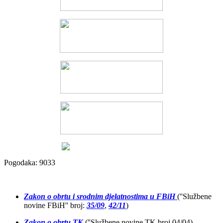
Pogodaka: 9033
Zakon o obrtu i srodnim djelatnostima u FBiH
(''Službene
novine FBiH'' broj:
35/09
,
42/11
)
Zakon o obrtu TK
(''Službene novine TK broj 04/04)