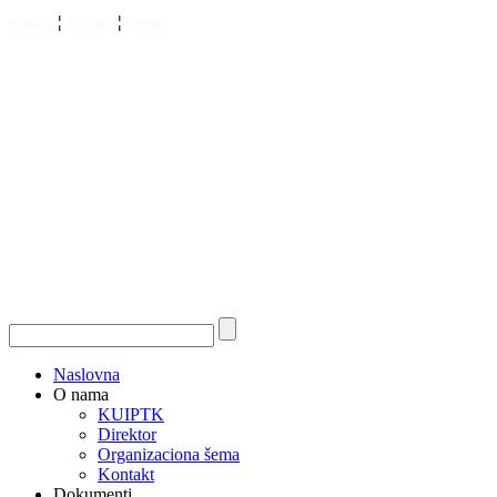
¦
¦
Kontakt
Site map
Linkovi
Naslovna
O nama
KUIPTK
Direktor
Organizaciona šema
Kontakt
Dokumenti