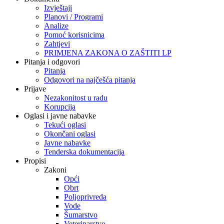
Izvještaji
Planovi / Programi
Analize
Pomoć korisnicima
Zahtjevi
PRIMJENA ZAKONA O ZAŠTITI LP
Pitanja i odgovori
Pitanja
Odgovori na najčešća pitanja
Prijave
Nezakonitost u radu
Korupcija
Oglasi i javne nabavke
Tekući oglasi
Okončani oglasi
Javne nabavke
Tenderska dokumentacija
Propisi
Zakoni
Opći
Obrt
Poljoprivreda
Vode
Šumarstvo
Veterinarstvo