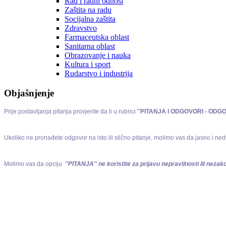
Rad i radni odnosi
Zaštita na radu
Socijalna zaštita
Zdravstvo
Farmaceutska oblast
Sanitarna oblast
Obrazovanje i nauka
Kultura i sport
Rudarstvo i industrija
Objašnjenje
Prije postavljanja pitanja provjerite da li u rubrici
''PITANJA I ODGOVORI - ODG
Ukoliko ne pronađete odgovor na isto ili slično pitanje, molimo vas da jasno i ned
Molimo vas da opciju
''PITANJA'' ne koristite za prijavu nepravilnosti ili nezako