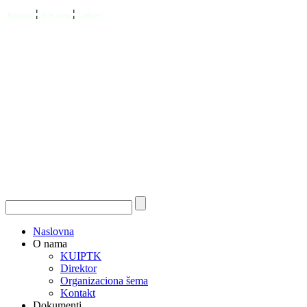
¦
¦
Kontakt
Site map
Linkovi
Naslovna
O nama
KUIPTK
Direktor
Organizaciona šema
Kontakt
Dokumenti