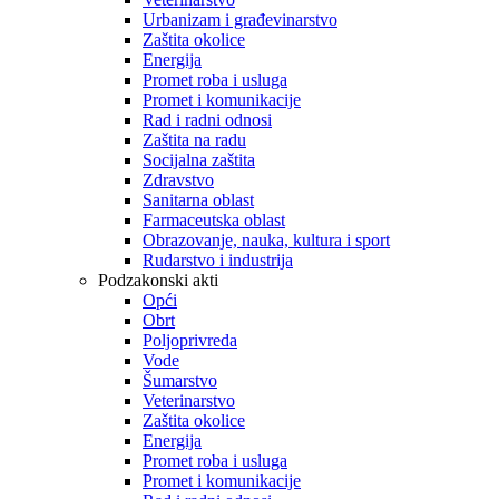
Urbanizam i građevinarstvo
Zaštita okolice
Energija
Promet roba i usluga
Promet i komunikacije
Rad i radni odnosi
Zaštita na radu
Socijalna zaštita
Zdravstvo
Sanitarna oblast
Farmaceutska oblast
Obrazovanje, nauka, kultura i sport
Rudarstvo i industrija
Podzakonski akti
Opći
Obrt
Poljoprivreda
Vode
Šumarstvo
Veterinarstvo
Zaštita okolice
Energija
Promet roba i usluga
Promet i komunikacije