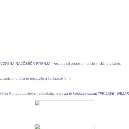
OVORI NA NAJČEŠĆA PITANJA''
već postoji odgovor na isto ili slično pitanje.
vosmisleno pitanje postavite u što kraćoj formi.
nitosti
u radu poslovnih subjekata, te da
za to koristite opciju ''PRIJAVE - NE