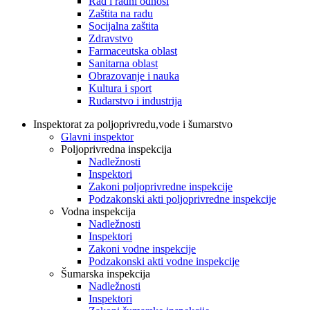
Rad i radni odnosi
Zaštita na radu
Socijalna zaštita
Zdravstvo
Farmaceutska oblast
Sanitarna oblast
Obrazovanje i nauka
Kultura i sport
Rudarstvo i industrija
Inspektorat za poljoprivredu,vode i šumarstvo
Glavni inspektor
Poljoprivredna inspekcija
Nadležnosti
Inspektori
Zakoni poljoprivredne inspekcije
Podzakonski akti poljoprivredne inspekcije
Vodna inspekcija
Nadležnosti
Inspektori
Zakoni vodne inspekcije
Podzakonski akti vodne inspekcije
Šumarska inspekcija
Nadležnosti
Inspektori