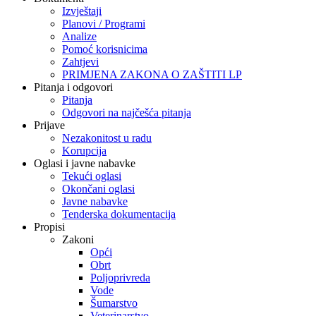
Izvještaji
Planovi / Programi
Analize
Pomoć korisnicima
Zahtjevi
PRIMJENA ZAKONA O ZAŠTITI LP
Pitanja i odgovori
Pitanja
Odgovori na najčešća pitanja
Prijave
Nezakonitost u radu
Korupcija
Oglasi i javne nabavke
Tekući oglasi
Okončani oglasi
Javne nabavke
Tenderska dokumentacija
Propisi
Zakoni
Opći
Obrt
Poljoprivreda
Vode
Šumarstvo
Veterinarstvo