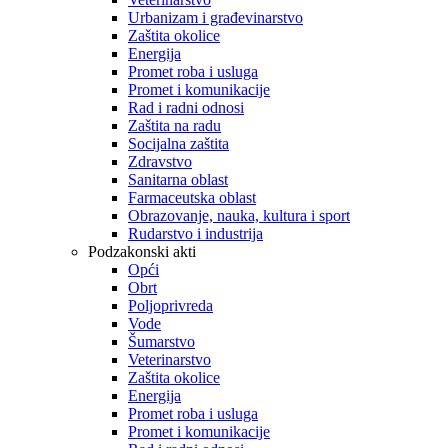
Urbanizam i građevinarstvo
Zaštita okolice
Energija
Promet roba i usluga
Promet i komunikacije
Rad i radni odnosi
Zaštita na radu
Socijalna zaštita
Zdravstvo
Sanitarna oblast
Farmaceutska oblast
Obrazovanje, nauka, kultura i sport
Rudarstvo i industrija
Podzakonski akti
Opći
Obrt
Poljoprivreda
Vode
Šumarstvo
Veterinarstvo
Zaštita okolice
Energija
Promet roba i usluga
Promet i komunikacije