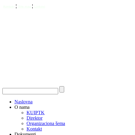
¦
¦
Kontakt
Site map
Linkovi
Naslovna
O nama
KUIPTK
Direktor
Organizaciona šema
Kontakt
Dokumenti