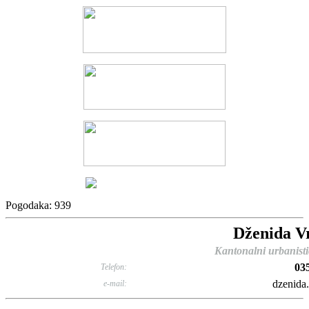
Pogodaka: 939
Dženida Vr
Kantonalni urbanisti
03
Telefon:
dzenida.
e-mail: