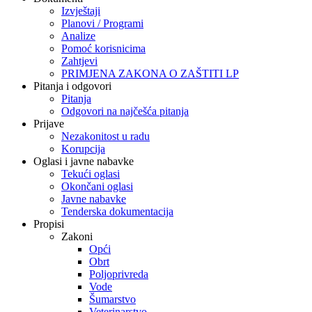
Izvještaji
Planovi / Programi
Analize
Pomoć korisnicima
Zahtjevi
PRIMJENA ZAKONA O ZAŠTITI LP
Pitanja i odgovori
Pitanja
Odgovori na najčešća pitanja
Prijave
Nezakonitost u radu
Korupcija
Oglasi i javne nabavke
Tekući oglasi
Okončani oglasi
Javne nabavke
Tenderska dokumentacija
Propisi
Zakoni
Opći
Obrt
Poljoprivreda
Vode
Šumarstvo
Veterinarstvo