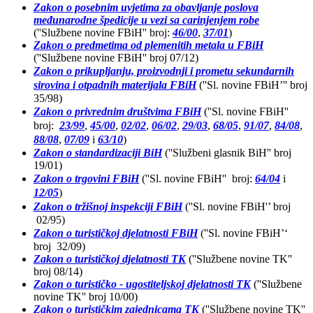
Zakon o posebnim uvjetima za obavljanje poslova
međunarodne špedicije u vezi sa carinjenjem robe
(''Službene novine FBiH'' broj:
46/00
,
37/01
)
Zakon o predmetima od plemenitih metala u FBiH
(''Službene novine FBiH'' broj 07/12)
Zakon o prikupljanju, proizvodnji i prometu sekundarnih
sirovina i otpadnih materijala FBiH
(''Sl. novine FBiH’'' broj
35/98)
Zakon o privrednim društvima FBiH
(''Sl. novine FBiH''
broj:
23/99
,
45/00
,
02/02
,
06/02
,
29/03
,
68/05
,
91/07
,
84/08
,
88/08
,
07/09
i
63/10
)
Zakon o standardizaciji BiH
(''Službeni glasnik BiH'' broj
19/01)
Zakon o trgovini FBiH
(''Sl. novine FBiH'' broj:
64/04
i
12/05
)
Zakon o tržišnoj inspekciji FBiH
(''Sl. novine FBiH'’ broj
02/95)
Zakon o turističkoj djelatnosti FBiH
(''Sl. novine FBiH’‘
broj 32/09)
Zakon o turističkoj djelatnosti TK
(''Službene novine TK''
broj 08/14)
Zakon o turističko - ugostiteljskoj djelatnosti TK
(''Službene
novine TK'' broj 10/00)
Zakon o turističkim zajednicama
TK
(''Službene novine TK''