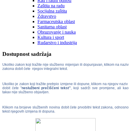
Rad i radni odnosi
Zaštita na radu
Socijalna zaštita
Zdravstvo
Farmaceutska oblast
Sanitarna oblast
Obrazovanje i nauka
Kultura i sport
Rudarstvo i industrija
Dostupnost sadržaja
Ukoliko zakon koji tražite nije službeno mijenjan ili dopunjavan, klikom na naziv
zakona dobit ćete njegov integralni tekst.
Ukoliko je zakon koji tražite pretrpio izmjene ili dopune, klikom na njegov naziv
dobit ćete ''
neslužbeni prečišćeni tekst''
, koji sadrži sve promjene, ali kao
takav nije službeno objavljen.
Klikom na brojeve službenih novina dobit ćete prvobitni tekst zakona, odnosno
tekst njegovih izmjena ili dopuna.