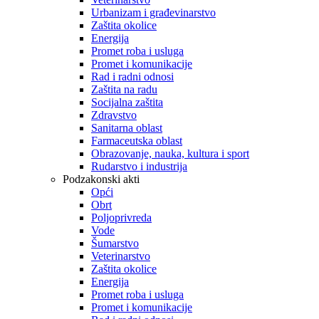
Urbanizam i građevinarstvo
Zaštita okolice
Energija
Promet roba i usluga
Promet i komunikacije
Rad i radni odnosi
Zaštita na radu
Socijalna zaštita
Zdravstvo
Sanitarna oblast
Farmaceutska oblast
Obrazovanje, nauka, kultura i sport
Rudarstvo i industrija
Podzakonski akti
Opći
Obrt
Poljoprivreda
Vode
Šumarstvo
Veterinarstvo
Zaštita okolice
Energija
Promet roba i usluga
Promet i komunikacije