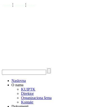
¦
¦
Kontakt
Site map
Linkovi
Naslovna
O nama
KUIPTK
Direktor
Organizaciona šema
Kontakt
Dokumenti