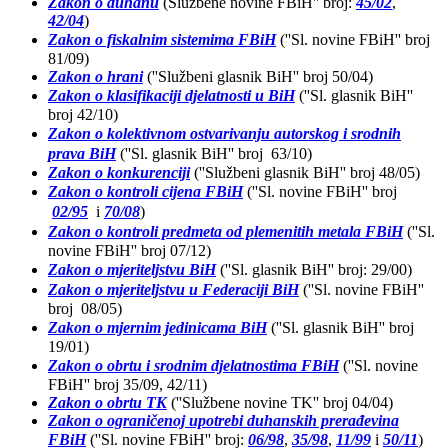
Zakon o duhanu
(Službene novine FBiH'' broj:
45/02
,
42/04
)
Zakon o fiskalnim sistemima FBiH
(''Sl. novine FBiH'' broj
81/09)
Zakon o hrani
(''Službeni glasnik BiH'' broj 50/04)
Zakon o klasifikaciji djelatnosti u BiH
(''Sl. glasnik BiH''
broj 42/10)
Zakon o kolektivnom ostvarivanju autorskog i srodnih
prava BiH
(''Sl. glasnik BiH'' broj 63/10)
Zakon o konkurenciji
(''Službeni glasnik BiH'' broj 48/05)
Zakon o kontroli cijena FBiH
(''Sl. novine FBiH'' broj
02/95
i
70/08
)
Zakon o kontroli predmeta od plemenitih metala FBiH
(''Sl.
novine FBiH'' broj 07/12)
Zakon o mjeriteljstvu BiH
(''Sl. glasnik BiH'' broj: 29/00)
Zakon o mjeriteljstvu u Federaciji BiH
(''Sl. novine FBiH''
broj 08/05)
Zakon o mjernim jedinicama BiH
(''Sl. glasnik BiH'' broj
19/01)
Zakon o obrtu i srodnim djelatnostima FBiH
(''Sl. novine
FBiH'' broj 35/09, 42/11)
Zakon o obrtu TK
(''Službene novine TK'' broj 04/04)
Zakon o ograničenoj upotrebi duhanskih prerađevina
FBiH
(''Sl. novine FBiH'' broj:
06/98
,
35/98
,
11/99
i
50/11
)