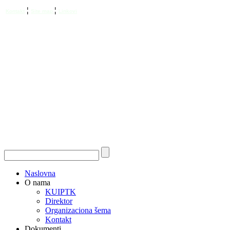
¦
¦
Kontakt
Site map
Linkovi
Naslovna
O nama
KUIPTK
Direktor
Organizaciona šema
Kontakt
Dokumenti