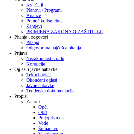
Izvještaji
Planovi / Programi
Analize
Pomoć korisnicima
Zahtjevi
PRIMJENA ZAKONA O ZAŠTITI LP
Pitanja i odgovori
Pitanja
Odgovori na najčešća pitanja
Prijave
Nezakonitost u radu
Korupcija
Oglasi i javne nabavke
Tekući oglasi
Okončani oglasi
Javne nabavke
Tenderska dokumentacija
Propisi
Zakoni
Opći
Obrt
Poljoprivreda
Vode
Šumarstvo
Veterinarstvo