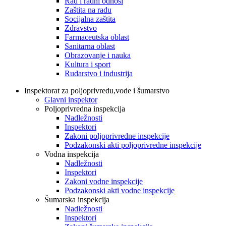
Rad i radni odnosi
Zaštita na radu
Socijalna zaštita
Zdravstvo
Farmaceutska oblast
Sanitarna oblast
Obrazovanje i nauka
Kultura i sport
Rudarstvo i industrija
Inspektorat za poljoprivredu,vode i šumarstvo
Glavni inspektor
Poljoprivredna inspekcija
Nadležnosti
Inspektori
Zakoni poljoprivredne inspekcije
Podzakonski akti poljoprivredne inspekcije
Vodna inspekcija
Nadležnosti
Inspektori
Zakoni vodne inspekcije
Podzakonski akti vodne inspekcije
Šumarska inspekcija
Nadležnosti
Inspektori