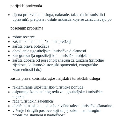
porijekla proizvoda
cijena proizvoda i usluga, naknade, takse (osim sudskih i
upravnih), pretplate i ostale naknada koje se zaračunavaju po
posebnim propisima
robne rezerve
zaštita izuma i tehničkih unapređenja
zaštita prava potrošača
obavljanje ugostiteljske i turističke djelatnosti
kategorizacija ugostiteljskih i turističkih objekata
zaštita dobara od posebnog značaja za turizam (prirodne
rijetkosti, kulturno-historijski spomenici, etnografske
znamenitosti i dr.)
zaštita prava korisnika ugostiteljskih i turističkih usluga
reklamiranje ugostiteljsko-turističke ponude
osiguranje komunalnog reda za ugostiteljske i turističke
objekte
rada turističkih zajednica
obračun, naplata i uplata boravišne takse i turističke članarine
vršenje i drugih poslove koji su joj zakonima i drugim
propisima stavljeni u nadležnost