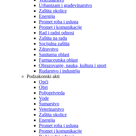
Urbanizam i građevinarstvo
Zaštita okolice
Energija
Promet roba i usluga
Promet i komunikacije
Rad i radni odnosi
Zaštita na radu
Socijalna zaštita
Zdravstvo
Sanitarna oblast
Farmaceutska oblast
Obrazovanje, nauka, kultura i sport
Rudarstvo i industrija
Podzakonski akti
Opći
Obrt
Poljoprivreda
Vode
Šumarstvo
Veterinarstvo
Zaštita okolice
Energija
Promet roba i usluga
Promet i komunikacije