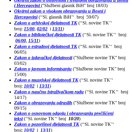
Okvirni zakon o osnovnom i srednjem obrazovanju u Bosni
i Hercegovini
(''Službeni glasnik BiH'' broj 18/03)
Okvirni zakon o visokom obrazovanju u Bosni i
Hercegovini
(‘‘Sl. glasnik BiH’‘ broj 59/07)
Zakon o arhivskoj djelatnosti TK
(‘‘Sl. novine TK’‘
broj:
15/00
,
02/02
i
13/11
)
Zakon o bibliotečkoj djelatnosti TK
(‘‘Sl. novine TK’‘ broj:
06/00
,
15/11
)
Zakon o estradnoj djelatnosti TK
(‘‘Sl. novine TK’‘ broj
06/05)
Zakon o izdavačkoj djelatnosti
(''Službene novine TK'' broj
03/02)
Zakon o javnom informisanju
(''Službene novine TK'' broj
15/00)
Zakon o muzejskoj djelatnosti TK
(‘‘Sl. novine TK’‘
broj:
10/02
i
13/11
)
Zakon o naučno istraživačkom radu
(‘‘Sl. novine TK’‘ broj
14/17)
Zakon o obrazovanju odraslih
(''Službene novine TK'' broj
09/15)
Zakon o osnovnom odgoju i obrazovanju prečišćeni
tekst
(‘‘Sl. novine TK’‘ broj
10/20
)
Zakon o pozorišnoj djelatnosti TK
(‘‘Sl. novine TK’‘
broj:
10/02
i
13/11
)