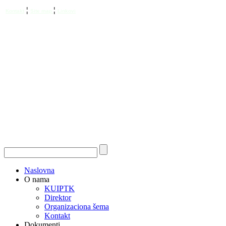
¦
¦
Kontakt
Site map
Linkovi
Naslovna
O nama
KUIPTK
Direktor
Organizaciona šema
Kontakt
Dokumenti