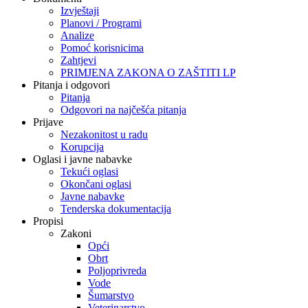
Izvještaji
Planovi / Programi
Analize
Pomoć korisnicima
Zahtjevi
PRIMJENA ZAKONA O ZAŠTITI LP
Pitanja i odgovori
Pitanja
Odgovori na najčešća pitanja
Prijave
Nezakonitost u radu
Korupcija
Oglasi i javne nabavke
Tekući oglasi
Okončani oglasi
Javne nabavke
Tenderska dokumentacija
Propisi
Zakoni
Opći
Obrt
Poljoprivreda
Vode
Šumarstvo
Veterinarstvo