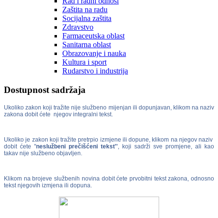
Rad i radni odnosi
Zaštita na radu
Socijalna zaštita
Zdravstvo
Farmaceutska oblast
Sanitarna oblast
Obrazovanje i nauka
Kultura i sport
Rudarstvo i industrija
Dostupnost sadržaja
Ukoliko zakon koji tražite nije službeno mijenjan ili dopunjavan, klikom na naziv
zakona dobit ćete njegov integralni tekst.
Ukoliko je zakon koji tražite pretrpio izmjene ili dopune, klikom na njegov naziv
dobit ćete ''
neslužbeni prečišćeni tekst''
, koji sadrži sve promjene, ali kao
takav nije službeno objavljen.
Klikom na brojeve službenih novina dobit ćete prvobitni tekst zakona, odnosno
tekst njegovih izmjena ili dopuna.