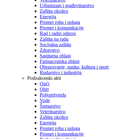
Urbanizam i građevinarstvo
Zaštita okolice
Energija
Promet roba i usluga
Promet i komunikacije
Rad i radni odnosi
Zaštita na radu
Socijalna zaštita
Zdravstvo
Sanitarna oblast
Farmaceutska oblast
Obrazovanje, nauka, kultura i sport
Rudarstvo i industrija
Podzakonski akti
Opći
Obrt
Poljoprivreda
Vode
Šumarstvo
Veterinarstvo
Zaštita okolice
Energija
Promet roba i usluga
Promet i komunikacije