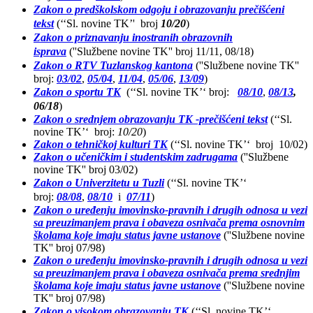
Zakon o predškolskom odgoju i obrazovanju prečišćeni
tekst
(‘‘Sl. novine TK’' broj
10/20
)
Zakon o priznavanju inostranih obrazovnih
isprava
(''Službene novine TK'' broj 11/11, 08/18)
Zakon o RTV Tuzlanskog kantona
(''Službene novine TK''
broj:
03/02
,
05/04
,
11/04
,
05/06
,
13/09
)
Zakon o sportu TK
(‘‘Sl. novine TK’‘ broj:
08/10
,
08/13
,
06/18
)
Zakon o srednjem obrazovanju TK -prečišćeni tekst
(‘‘Sl.
novine TK’‘ broj:
10/20
)
Zakon o tehničkoj kulturi TK
(‘‘Sl. novine TK’‘ broj 10/02)
Zakon o učeničkim i studentskim zadrugama
(''Službene
novine TK'' broj 03/02)
Zakon o Univerzitetu u Tuzli
(‘‘Sl. novine TK’‘
broj:
08/08
,
08/10
i
07/11
)
Zakon o uređenju imovinsko-pravnih i drugih odnosa u vezi
sa preuzimanjem prava i obaveza osnivača prema osnovnim
školama koje imaju status javne ustanove
(''Službene novine
TK'' broj 07/98)
Zakon o uređenju imovinsko-pravnih i drugih odnosa u vezi
sa preuzimanjem prava i obaveza osnivača prema srednjim
školama koje imaju status javne ustanove
(''Službene novine
TK'' broj 07/98)
Zakon o visokom obrazovanju TK
(‘‘Sl. novine TK’‘