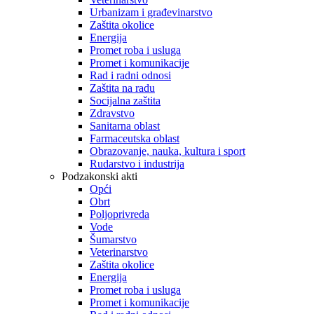
Urbanizam i građevinarstvo
Zaštita okolice
Energija
Promet roba i usluga
Promet i komunikacije
Rad i radni odnosi
Zaštita na radu
Socijalna zaštita
Zdravstvo
Sanitarna oblast
Farmaceutska oblast
Obrazovanje, nauka, kultura i sport
Rudarstvo i industrija
Podzakonski akti
Opći
Obrt
Poljoprivreda
Vode
Šumarstvo
Veterinarstvo
Zaštita okolice
Energija
Promet roba i usluga
Promet i komunikacije