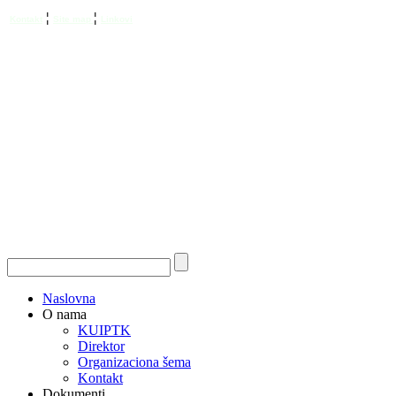
¦
¦
Kontakt
Site map
Linkovi
Naslovna
O nama
KUIPTK
Direktor
Organizaciona šema
Kontakt
Dokumenti