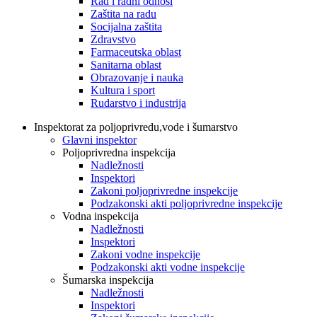
Rad i radni odnosi
Zaštita na radu
Socijalna zaštita
Zdravstvo
Farmaceutska oblast
Sanitarna oblast
Obrazovanje i nauka
Kultura i sport
Rudarstvo i industrija
Inspektorat za poljoprivredu,vode i šumarstvo
Glavni inspektor
Poljoprivredna inspekcija
Nadležnosti
Inspektori
Zakoni poljoprivredne inspekcije
Podzakonski akti poljoprivredne inspekcije
Vodna inspekcija
Nadležnosti
Inspektori
Zakoni vodne inspekcije
Podzakonski akti vodne inspekcije
Šumarska inspekcija
Nadležnosti
Inspektori