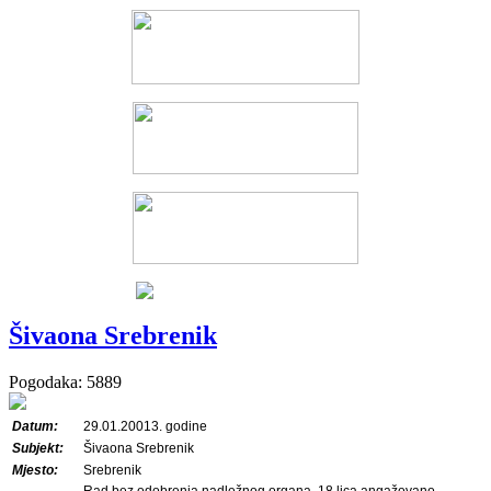
Šivaona Srebrenik
Pogodaka: 5889
Datum:
29.01.20013. godine
Subjekt:
Šivaona Srebrenik
Mjesto:
Srebrenik
Rad bez odobrenja nadležnog organa, 18 lica angažovano