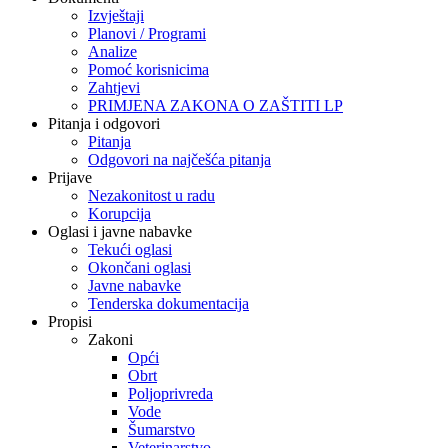
Izvještaji
Planovi / Programi
Analize
Pomoć korisnicima
Zahtjevi
PRIMJENA ZAKONA O ZAŠTITI LP
Pitanja i odgovori
Pitanja
Odgovori na najčešća pitanja
Prijave
Nezakonitost u radu
Korupcija
Oglasi i javne nabavke
Tekući oglasi
Okončani oglasi
Javne nabavke
Tenderska dokumentacija
Propisi
Zakoni
Opći
Obrt
Poljoprivreda
Vode
Šumarstvo
Veterinarstvo