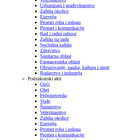
Urbanizam i građevinarstvo
Zaštita okolice
Energija
Promet roba i usluga
Promet i komunikacije
Rad i radni odnosi
Zaštita na radu
Socijalna zaštita
Zdravstvo
Sanitarna oblast
Farmaceutska oblast
Obrazovanje, nauka, kultura i sport
Rudarstvo i industrija
Podzakonski akti
Opći
Obrt
Poljoprivreda
Vode
Šumarstvo
Veterinarstvo
Zaštita okolice
Energija
Promet roba i usluga
Promet i komunikacije