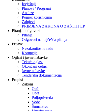
Izvještaji
Planovi / Programi
Analize
Pomoć korisnicima
Zahtjevi
PRIMJENA ZAKONA O ZAŠTITI LP
Pitanja i odgovori
Pitanja
Odgovori na najčešća pitanja
Prijave
Nezakonitost u radu
Korupcija
Oglasi i javne nabavke
Tekući oglasi
Okončani oglasi
Javne nabavke
Tenderska dokumentacija
Propisi
Zakoni
Opći
Obrt
Poljoprivreda
Vode
Šumarstvo
Veterinarstvo