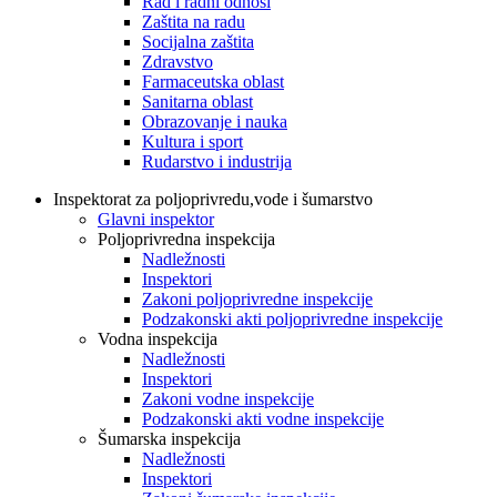
Rad i radni odnosi
Zaštita na radu
Socijalna zaštita
Zdravstvo
Farmaceutska oblast
Sanitarna oblast
Obrazovanje i nauka
Kultura i sport
Rudarstvo i industrija
Inspektorat za poljoprivredu,vode i šumarstvo
Glavni inspektor
Poljoprivredna inspekcija
Nadležnosti
Inspektori
Zakoni poljoprivredne inspekcije
Podzakonski akti poljoprivredne inspekcije
Vodna inspekcija
Nadležnosti
Inspektori
Zakoni vodne inspekcije
Podzakonski akti vodne inspekcije
Šumarska inspekcija
Nadležnosti
Inspektori