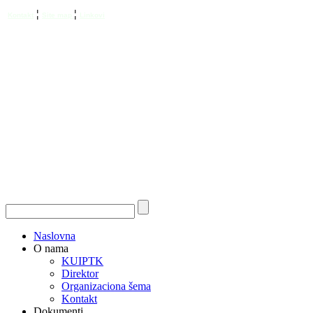
¦
¦
Kontakt
Site map
Linkovi
Naslovna
O nama
KUIPTK
Direktor
Organizaciona šema
Kontakt
Dokumenti