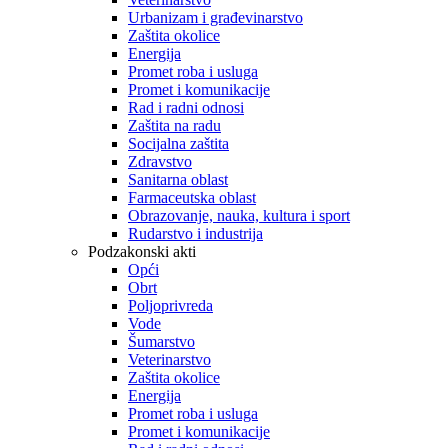
Urbanizam i građevinarstvo
Zaštita okolice
Energija
Promet roba i usluga
Promet i komunikacije
Rad i radni odnosi
Zaštita na radu
Socijalna zaštita
Zdravstvo
Sanitarna oblast
Farmaceutska oblast
Obrazovanje, nauka, kultura i sport
Rudarstvo i industrija
Podzakonski akti
Opći
Obrt
Poljoprivreda
Vode
Šumarstvo
Veterinarstvo
Zaštita okolice
Energija
Promet roba i usluga
Promet i komunikacije