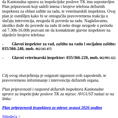
da Kantonalna uprava za inspekcijske poslove TK ima uspostavljen
Plan pripravnosti koji sadrži imena i brojeve telefona dežurnih
inspektora za oblast zaštite na radu, te veterinarskih inspektora. Ovaj
plan je osmišljen kako bi se omogućila pravovremena reakcija u
slučaju intervencija, nezgoda ili povreda na radu. Naglašavamo,
ukoliko dođe do povrede na radu ili neke druge nezgode u periodu
od 7.30h-16.00h pozvani ste da kontaktirate glavne inspektore na
slijedeće brojeve telefona:
-
Glavni inspektor za rad, zaštitu na radu i socijalnu zaštitu:
035/366-240, mob.
062/341-075
-
Glavni veterinarski inspektor: 035/366-220, mob.
062/991-422
Cilj ovog obavještenja je osigurati sigurnost svih zaposlenih, te
pravovremeno informisanje i intervenciju dežurnih organa.
Plan pripravnosti i raspored dežurnih inspektora Kantonalne
uprave za inspekcijske poslove TK za mjesec AVGUST nalazi se na
linku:
Plan pripravnosti inspektora za mjesec avgust 2026 godine
Slijedeća >