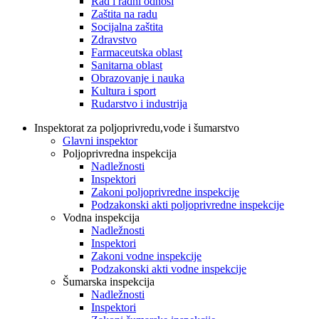
Rad i radni odnosi
Zaštita na radu
Socijalna zaštita
Zdravstvo
Farmaceutska oblast
Sanitarna oblast
Obrazovanje i nauka
Kultura i sport
Rudarstvo i industrija
Inspektorat za poljoprivredu,vode i šumarstvo
Glavni inspektor
Poljoprivredna inspekcija
Nadležnosti
Inspektori
Zakoni poljoprivredne inspekcije
Podzakonski akti poljoprivredne inspekcije
Vodna inspekcija
Nadležnosti
Inspektori
Zakoni vodne inspekcije
Podzakonski akti vodne inspekcije
Šumarska inspekcija
Nadležnosti
Inspektori