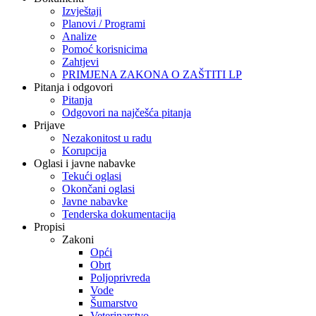
Izvještaji
Planovi / Programi
Analize
Pomoć korisnicima
Zahtjevi
PRIMJENA ZAKONA O ZAŠTITI LP
Pitanja i odgovori
Pitanja
Odgovori na najčešća pitanja
Prijave
Nezakonitost u radu
Korupcija
Oglasi i javne nabavke
Tekući oglasi
Okončani oglasi
Javne nabavke
Tenderska dokumentacija
Propisi
Zakoni
Opći
Obrt
Poljoprivreda
Vode
Šumarstvo
Veterinarstvo