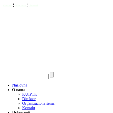
¦
¦
Kontakt
Site map
Linkovi
Naslovna
O nama
KUIPTK
Direktor
Organizaciona šema
Kontakt
Dokumenti