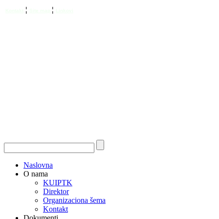
¦
¦
Kontakt
Site map
Linkovi
Naslovna
O nama
KUIPTK
Direktor
Organizaciona šema
Kontakt
Dokumenti