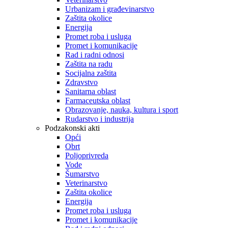
Urbanizam i građevinarstvo
Zaštita okolice
Energija
Promet roba i usluga
Promet i komunikacije
Rad i radni odnosi
Zaštita na radu
Socijalna zaštita
Zdravstvo
Sanitarna oblast
Farmaceutska oblast
Obrazovanje, nauka, kultura i sport
Rudarstvo i industrija
Podzakonski akti
Opći
Obrt
Poljoprivreda
Vode
Šumarstvo
Veterinarstvo
Zaštita okolice
Energija
Promet roba i usluga
Promet i komunikacije