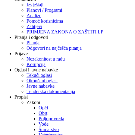
Izvještaji
Planovi / Programi
Analize
Pomoć korisnicima
Zahtjevi
PRIMJENA ZAKONA O ZAŠTITI LP
Pitanja i odgovori
Pitanja
Odgovori na najčešća pitanja
Prijave
Nezakonitost u radu
Korupcija
Oglasi i javne nabavke
Tekući oglasi
Okončani oglasi
Javne nabavke
Tenderska dokumentacija
Propisi
Zakoni
Opći
Obrt
Poljoprivreda
Vode
Šumarstvo
Veterinarstvo