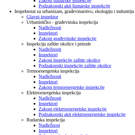
Zakoni šumarske inspekcije
Podzakonski akti šumarske inspekcije
Inspektorat za urbanizam, građevinarstvo, ekologiju i industriju
Glavni inspektor
Urbanističko - građevinska inspekcija
Nadležnosti
Inspektori
Zakoni građevinske inspekcije
Inspekcija zaštite okolice i prirode
Nadležnosti
Inspektori
Zakoni inspekcije zaštite okolice
Podzakonski inspekcije zaštite okolice
Termoenergetska inspekcija
Nadležnosti
Inspektori
Zakoni termoenergetske inspekcije
Elektroenergetska inspekcija
Nadležnosti
Inspektori
Zakoni elektroenergetske inspekcije
Podzakonski akti elektroenergetske inspekcije
Rudarska inspekcija
Nadležnost
Inspektori