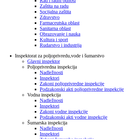
Rad i radni odnosi
Zaštita na radu
Socijalna zaštita
Zdravstvo
Farmaceutska oblast
Sanitarna oblast
Obrazovanje i nauka
Kultura i sport
Rudarstvo i industrija
Inspektorat za poljoprivredu,vode i šumarstvo
Glavni inspektor
Poljoprivredna inspekcija
Nadležnosti
Inspektori
Zakoni poljoprivredne inspekcije
Podzakonski akti poljoprivredne inspekcije
Vodna inspekcija
Nadležnosti
Inspektori
Zakoni vodne inspekcije
Podzakonski akti vodne inspekcije
Šumarska inspekcija
Nadležnosti
Inspektori