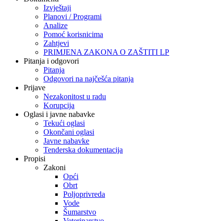
Izvještaji
Planovi / Programi
Analize
Pomoć korisnicima
Zahtjevi
PRIMJENA ZAKONA O ZAŠTITI LP
Pitanja i odgovori
Pitanja
Odgovori na najčešća pitanja
Prijave
Nezakonitost u radu
Korupcija
Oglasi i javne nabavke
Tekući oglasi
Okončani oglasi
Javne nabavke
Tenderska dokumentacija
Propisi
Zakoni
Opći
Obrt
Poljoprivreda
Vode
Šumarstvo
Veterinarstvo