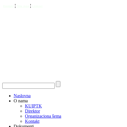
¦
¦
Kontakt
Site map
Linkovi
Naslovna
O nama
KUIPTK
Direktor
Organizaciona šema
Kontakt
Dokumenti