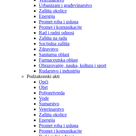
Urbanizam i građevinarstvo
Zaštita okolice
Energija
Promet roba i usluga
Promet i komunikacije
Rad i radni odnosi
Zaštita na radu
Socijalna zaštita
Zdravstvo
Sanitarna oblast
Farmaceutska oblast
Obrazovanje, nauka, kultura i sport
Rudarstvo i industrija
Podzakonski akti
Opći
Obrt
Poljoprivreda
Vode
Šumarstvo
Veterinarstvo
Zaštita okolice
Energija
Promet roba i usluga
Promet i komunikacije