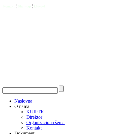
¦
¦
Kontakt
Site map
Linkovi
Naslovna
O nama
KUIPTK
Direktor
Organizaciona šema
Kontakt
Dokumenti