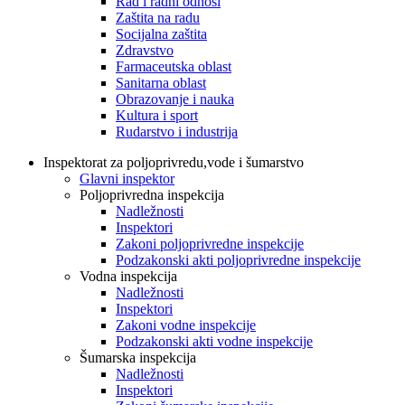
Rad i radni odnosi
Zaštita na radu
Socijalna zaštita
Zdravstvo
Farmaceutska oblast
Sanitarna oblast
Obrazovanje i nauka
Kultura i sport
Rudarstvo i industrija
Inspektorat za poljoprivredu,vode i šumarstvo
Glavni inspektor
Poljoprivredna inspekcija
Nadležnosti
Inspektori
Zakoni poljoprivredne inspekcije
Podzakonski akti poljoprivredne inspekcije
Vodna inspekcija
Nadležnosti
Inspektori
Zakoni vodne inspekcije
Podzakonski akti vodne inspekcije
Šumarska inspekcija
Nadležnosti
Inspektori