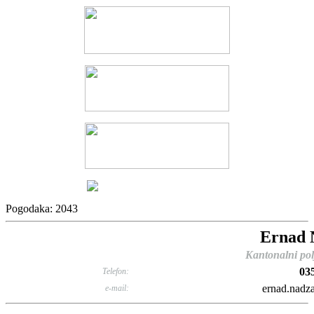
Pogodaka: 2043
Ernad 
Kantonalni pol
03
Telefon:
ernad.nadz
e-mail: