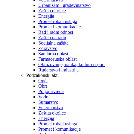
Urbanizam i građevinarstvo
Zaštita okolice
Energija
Promet roba i usluga
Promet i komunikacije
Rad i radni odnosi
Zaštita na radu
Socijalna zaštita
Zdravstvo
Sanitarna oblast
Farmaceutska oblast
Obrazovanje, nauka, kultura i sport
Rudarstvo i industrija
Podzakonski akti
Opći
Obrt
Poljoprivreda
Vode
Šumarstvo
Veterinarstvo
Zaštita okolice
Energija
Promet roba i usluga
Promet i komunikacije