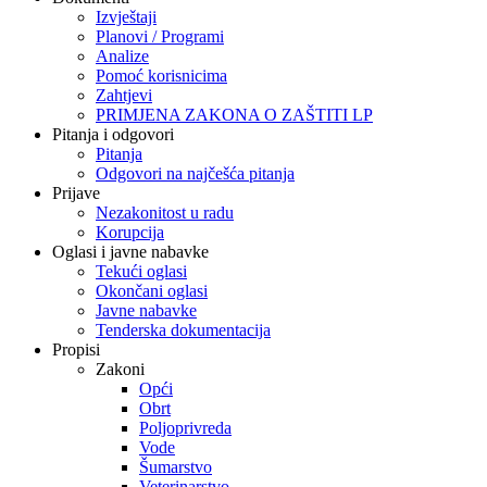
Izvještaji
Planovi / Programi
Analize
Pomoć korisnicima
Zahtjevi
PRIMJENA ZAKONA O ZAŠTITI LP
Pitanja i odgovori
Pitanja
Odgovori na najčešća pitanja
Prijave
Nezakonitost u radu
Korupcija
Oglasi i javne nabavke
Tekući oglasi
Okončani oglasi
Javne nabavke
Tenderska dokumentacija
Propisi
Zakoni
Opći
Obrt
Poljoprivreda
Vode
Šumarstvo
Veterinarstvo