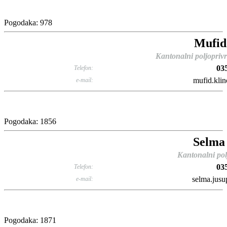
Pogodaka: 978
Mufid
Kantonalni poljoprivr
03
Telefon:
mufid.klin
e-mail:
Pogodaka: 1856
Selma
Kantonalni pol
03
Telefon:
selma.jusu
e-mail:
Pogodaka: 1871