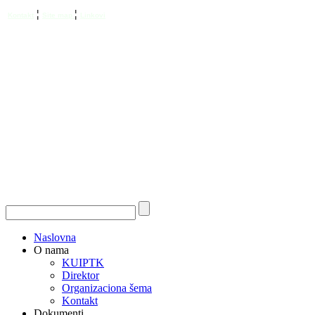
¦
¦
Kontakt
Site map
Linkovi
Naslovna
O nama
KUIPTK
Direktor
Organizaciona šema
Kontakt
Dokumenti