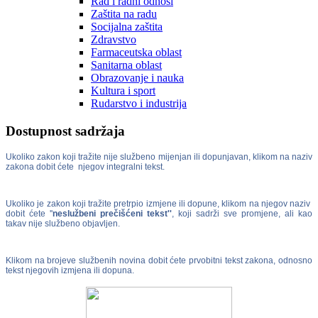
Rad i radni odnosi
Zaštita na radu
Socijalna zaštita
Zdravstvo
Farmaceutska oblast
Sanitarna oblast
Obrazovanje i nauka
Kultura i sport
Rudarstvo i industrija
Dostupnost sadržaja
Ukoliko zakon koji tražite nije službeno mijenjan ili dopunjavan, klikom na naziv
zakona dobit ćete njegov integralni tekst.
Ukoliko je zakon koji tražite pretrpio izmjene ili dopune, klikom na njegov naziv
dobit ćete ''
neslužbeni prečišćeni tekst''
, koji sadrži sve promjene, ali kao
takav nije službeno objavljen.
Klikom na brojeve službenih novina dobit ćete prvobitni tekst zakona, odnosno
tekst njegovih izmjena ili dopuna.