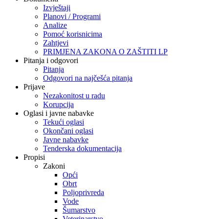
Izvještaji
Planovi / Programi
Analize
Pomoć korisnicima
Zahtjevi
PRIMJENA ZAKONA O ZAŠTITI LP
Pitanja i odgovori
Pitanja
Odgovori na najčešća pitanja
Prijave
Nezakonitost u radu
Korupcija
Oglasi i javne nabavke
Tekući oglasi
Okončani oglasi
Javne nabavke
Tenderska dokumentacija
Propisi
Zakoni
Opći
Obrt
Poljoprivreda
Vode
Šumarstvo
Veterinarstvo