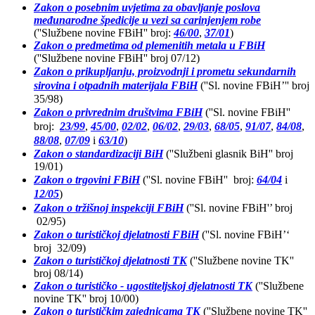
Zakon o posebnim uvjetima za obavljanje poslova
međunarodne špedicije u vezi sa carinjenjem robe
(''Službene novine FBiH'' broj:
46/00
,
37/01
)
Zakon o predmetima od plemenitih metala u FBiH
(''Službene novine FBiH'' broj 07/12)
Zakon o prikupljanju, proizvodnji i prometu sekundarnih
sirovina i otpadnih materijala FBiH
(''Sl. novine FBiH’'' broj
35/98)
Zakon o privrednim društvima FBiH
(''Sl. novine FBiH''
broj:
23/99
,
45/00
,
02/02
,
06/02
,
29/03
,
68/05
,
91/07
,
84/08
,
88/08
,
07/09
i
63/10
)
Zakon o standardizaciji BiH
(''Službeni glasnik BiH'' broj
19/01)
Zakon o trgovini FBiH
(''Sl. novine FBiH'' broj:
64/04
i
12/05
)
Zakon o tržišnoj inspekciji FBiH
(''Sl. novine FBiH'’ broj
02/95)
Zakon o turističkoj djelatnosti FBiH
(''Sl. novine FBiH’‘
broj 32/09)
Zakon o turističkoj djelatnosti TK
(''Službene novine TK''
broj 08/14)
Zakon o turističko - ugostiteljskoj djelatnosti TK
(''Službene
novine TK'' broj 10/00)
Zakon o turističkim zajednicama
TK
(''Službene novine TK''