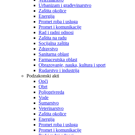
Urbanizam i građevinarstvo
Zaštita okolice
Energija
Promet roba i usluga
Promet i komunikacije
Rad i radni odnosi
Zaštita na radu
Socijalna zaštita
Zdravstvo
Sanitarna oblast
Farmaceutska oblast
Obrazovanje, nauka, kultura i sport
Rudarstvo i industrija
Podzakonski akti
Opći
Obrt
Poljoprivreda
Vode
Šumarstvo
Veterinarstvo
Zaštita okolice
Energija
Promet roba i usluga
Promet i komunikacije