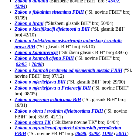
Zakon o duhanu
(Službene novine FBiH'' broj:
45/02
,
42/04
)
Zakon o fiskalnim sistemima FBiH
(''Sl. novine FBiH'' broj
81/09)
Zakon o hrani
(''Službeni glasnik BiH'' broj 50/04)
Zakon o klasifikaciji djelatnosti u BiH
(''Sl. glasnik BiH''
broj 42/10)
Zakon o kolektivnom ostvarivanju autorskog i srodnih
prava BiH
(''Sl. glasnik BiH'' broj 63/10)
Zakon o konkurenciji
(''Službeni glasnik BiH'' broj 48/05)
Zakon o kontroli cijena FBiH
(''Sl. novine FBiH'' broj
02/95
i
70/08
)
Zakon o kontroli predmeta od plemenitih metala FBiH
(''Sl.
novine FBiH'' broj 07/12)
Zakon o mjeriteljstvu BiH
(''Sl. glasnik BiH'' broj: 29/00)
Zakon o mjeriteljstvu u Federaciji BiH
(''Sl. novine FBiH''
broj 08/05)
Zakon o mjernim jedinicama BiH
(''Sl. glasnik BiH'' broj
19/01)
Zakon o obrtu i srodnim djelatnostima FBiH
(''Sl. novine
FBiH'' broj 35/09, 42/11)
Zakon o obrtu TK
(''Službene novine TK'' broj 04/04)
Zakon o ograničenoj upotrebi duhanskih prerađevina
FBiH
(''Sl. novine FBiH'' broj:
06/98
,
35/98
,
11/99
i
50/11
)