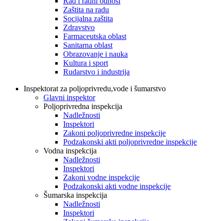
Rad i radni odnosi
Zaštita na radu
Socijalna zaštita
Zdravstvo
Farmaceutska oblast
Sanitarna oblast
Obrazovanje i nauka
Kultura i sport
Rudarstvo i industrija
Inspektorat za poljoprivredu,vode i šumarstvo
Glavni inspektor
Poljoprivredna inspekcija
Nadležnosti
Inspektori
Zakoni poljoprivredne inspekcije
Podzakonski akti poljoprivredne inspekcije
Vodna inspekcija
Nadležnosti
Inspektori
Zakoni vodne inspekcije
Podzakonski akti vodne inspekcije
Šumarska inspekcija
Nadležnosti
Inspektori