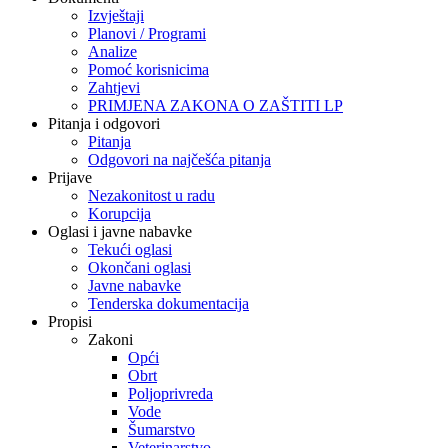
Izvještaji
Planovi / Programi
Analize
Pomoć korisnicima
Zahtjevi
PRIMJENA ZAKONA O ZAŠTITI LP
Pitanja i odgovori
Pitanja
Odgovori na najčešća pitanja
Prijave
Nezakonitost u radu
Korupcija
Oglasi i javne nabavke
Tekući oglasi
Okončani oglasi
Javne nabavke
Tenderska dokumentacija
Propisi
Zakoni
Opći
Obrt
Poljoprivreda
Vode
Šumarstvo
Veterinarstvo