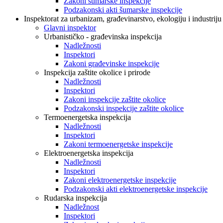
Zakoni šumarske inspekcije
Podzakonski akti šumarske inspekcije
Inspektorat za urbanizam, građevinarstvo, ekologiju i industriju
Glavni inspektor
Urbanističko - građevinska inspekcija
Nadležnosti
Inspektori
Zakoni građevinske inspekcije
Inspekcija zaštite okolice i prirode
Nadležnosti
Inspektori
Zakoni inspekcije zaštite okolice
Podzakonski inspekcije zaštite okolice
Termoenergetska inspekcija
Nadležnosti
Inspektori
Zakoni termoenergetske inspekcije
Elektroenergetska inspekcija
Nadležnosti
Inspektori
Zakoni elektroenergetske inspekcije
Podzakonski akti elektroenergetske inspekcije
Rudarska inspekcija
Nadležnost
Inspektori