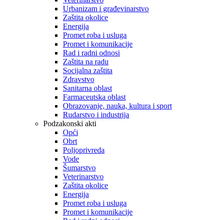
Urbanizam i građevinarstvo
Zaštita okolice
Energija
Promet roba i usluga
Promet i komunikacije
Rad i radni odnosi
Zaštita na radu
Socijalna zaštita
Zdravstvo
Sanitarna oblast
Farmaceutska oblast
Obrazovanje, nauka, kultura i sport
Rudarstvo i industrija
Podzakonski akti
Opći
Obrt
Poljoprivreda
Vode
Šumarstvo
Veterinarstvo
Zaštita okolice
Energija
Promet roba i usluga
Promet i komunikacije