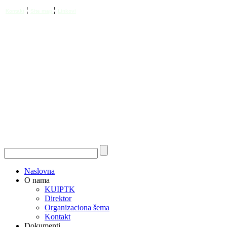
¦
¦
Kontakt
Site map
Linkovi
Naslovna
O nama
KUIPTK
Direktor
Organizaciona šema
Kontakt
Dokumenti