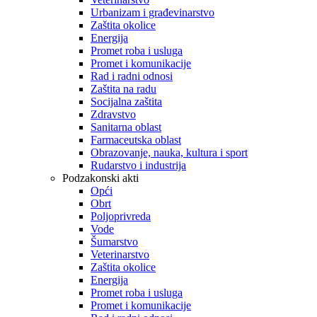
Urbanizam i građevinarstvo
Zaštita okolice
Energija
Promet roba i usluga
Promet i komunikacije
Rad i radni odnosi
Zaštita na radu
Socijalna zaštita
Zdravstvo
Sanitarna oblast
Farmaceutska oblast
Obrazovanje, nauka, kultura i sport
Rudarstvo i industrija
Podzakonski akti
Opći
Obrt
Poljoprivreda
Vode
Šumarstvo
Veterinarstvo
Zaštita okolice
Energija
Promet roba i usluga
Promet i komunikacije