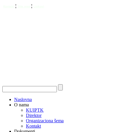
¦
¦
Kontakt
Site map
Linkovi
Naslovna
O nama
KUIPTK
Direktor
Organizaciona šema
Kontakt
Dokumenti