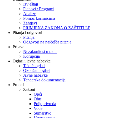
Izvještaji
Planovi / Programi
Analize
Pomoć korisnicima
Zahtjevi
PRIMJENA ZAKONA O ZAŠTITI LP
Pitanja i odgovori
Pitanja
Odgovori na najčešća pitanja
Prijave
Nezakonitost u radu
Korupcija
Oglasi i javne nabavke
Tekući oglasi
Okončani oglasi
Javne nabavke
Tenderska dokumentacija
Propisi
Zakoni
Opći
Obrt
Poljoprivreda
Vode
Šumarstvo
Veterinarstvo