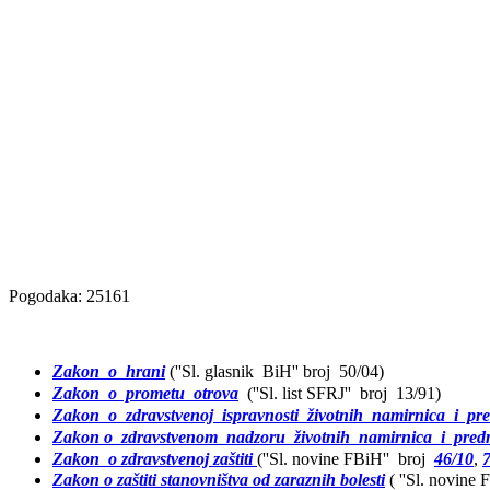
Pogodaka: 25161
Zakon o hrani
(''Sl. glasnik BiH'' broj 50/04)
Zakon o prometu otrova
(''Sl. list SFRJ'' broj 13/91)
Zakon o zdravstvenoj ispravnosti životnih namirnica i pr
Zakon o zdravstvenom nadzoru životnih namirnica i pred
Zakon o zdravstvenoj zaštiti
(''Sl. novine FBiH'' broj
46/10
,
Zakon o zaštiti stanovništva od zaraznih bolesti
( ''Sl. novine 