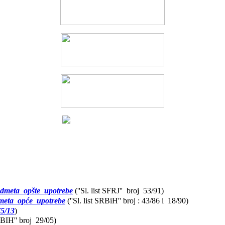
edmeta opšte upotrebe
(''Sl. list SFRJ'' broj 53/91)
meta opće upotrebe
(''Sl. list SRBiH'' broj : 43/86 i 18/90)
75/13
)
FBIH'' broj 29/05)