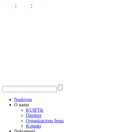
¦
¦
Kontakt
Site map
Linkovi
Naslovna
O nama
KUIPTK
Direktor
Organizaciona šema
Kontakt
Dokumenti