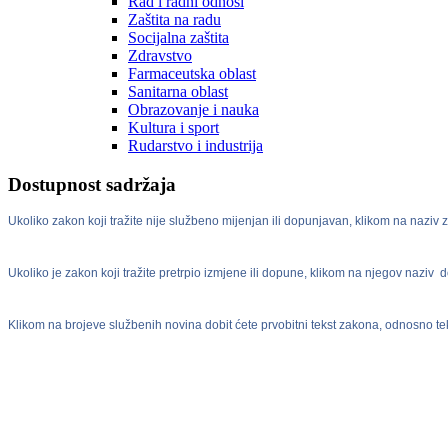
Rad i radni odnosi
Zaštita na radu
Socijalna zaštita
Zdravstvo
Farmaceutska oblast
Sanitarna oblast
Obrazovanje i nauka
Kultura i sport
Rudarstvo i industrija
Dostupnost sadržaja
Ukoliko zakon koji tražite nije službeno mijenjan ili dopunjavan, klikom na naziv 
Ukoliko je zakon koji tražite pretrpio izmjene ili dopune, klikom na njegov naziv do
Klikom na brojeve službenih novina dobit ćete prvobitni tekst zakona, odnosno te