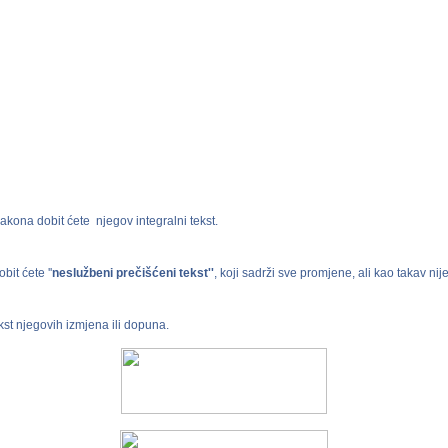
zakona dobit ćete njegov integralni tekst.
bit ćete ''
neslužbeni prečišćeni tekst''
, koji sadrži sve promjene, ali kao takav ni
kst njegovih izmjena ili dopuna.