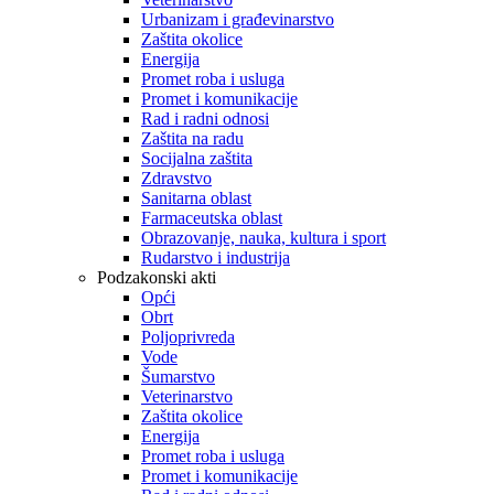
Urbanizam i građevinarstvo
Zaštita okolice
Energija
Promet roba i usluga
Promet i komunikacije
Rad i radni odnosi
Zaštita na radu
Socijalna zaštita
Zdravstvo
Sanitarna oblast
Farmaceutska oblast
Obrazovanje, nauka, kultura i sport
Rudarstvo i industrija
Podzakonski akti
Opći
Obrt
Poljoprivreda
Vode
Šumarstvo
Veterinarstvo
Zaštita okolice
Energija
Promet roba i usluga
Promet i komunikacije