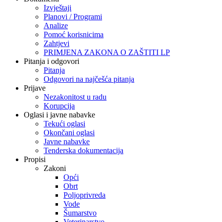
Izvještaji
Planovi / Programi
Analize
Pomoć korisnicima
Zahtjevi
PRIMJENA ZAKONA O ZAŠTITI LP
Pitanja i odgovori
Pitanja
Odgovori na najčešća pitanja
Prijave
Nezakonitost u radu
Korupcija
Oglasi i javne nabavke
Tekući oglasi
Okončani oglasi
Javne nabavke
Tenderska dokumentacija
Propisi
Zakoni
Opći
Obrt
Poljoprivreda
Vode
Šumarstvo
Veterinarstvo