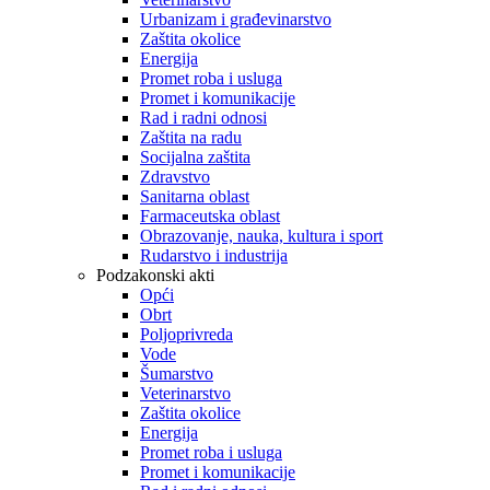
Urbanizam i građevinarstvo
Zaštita okolice
Energija
Promet roba i usluga
Promet i komunikacije
Rad i radni odnosi
Zaštita na radu
Socijalna zaštita
Zdravstvo
Sanitarna oblast
Farmaceutska oblast
Obrazovanje, nauka, kultura i sport
Rudarstvo i industrija
Podzakonski akti
Opći
Obrt
Poljoprivreda
Vode
Šumarstvo
Veterinarstvo
Zaštita okolice
Energija
Promet roba i usluga
Promet i komunikacije