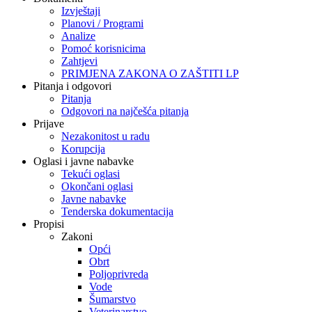
Izvještaji
Planovi / Programi
Analize
Pomoć korisnicima
Zahtjevi
PRIMJENA ZAKONA O ZAŠTITI LP
Pitanja i odgovori
Pitanja
Odgovori na najčešća pitanja
Prijave
Nezakonitost u radu
Korupcija
Oglasi i javne nabavke
Tekući oglasi
Okončani oglasi
Javne nabavke
Tenderska dokumentacija
Propisi
Zakoni
Opći
Obrt
Poljoprivreda
Vode
Šumarstvo
Veterinarstvo