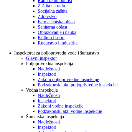
Rad i radni odnosi
Zaštita na radu
Socijalna zaštita
Zdravstvo
Farmaceutska oblast
Sanitarna oblast
Obrazovanje i nauka
Kultura i sport
Rudarstvo i industrija
Inspektorat za poljoprivredu,vode i šumarstvo
Glavni inspektor
Poljoprivredna inspekcija
Nadležnosti
Inspektori
Zakoni poljoprivredne inspekcije
Podzakonski akti poljoprivredne inspekcije
Vodna inspekcija
Nadležnosti
Inspektori
Zakoni vodne inspekcije
Podzakonski akti vodne inspekcije
Šumarska inspekcija
Nadležnosti
Inspektori