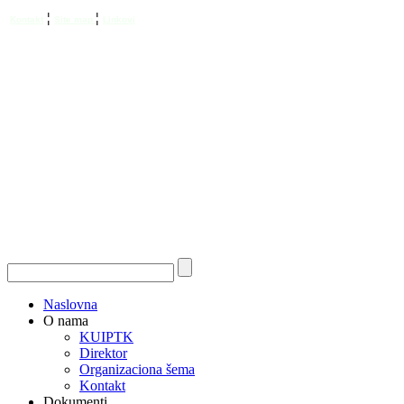
¦
¦
Kontakt
Site map
Linkovi
Naslovna
O nama
KUIPTK
Direktor
Organizaciona šema
Kontakt
Dokumenti